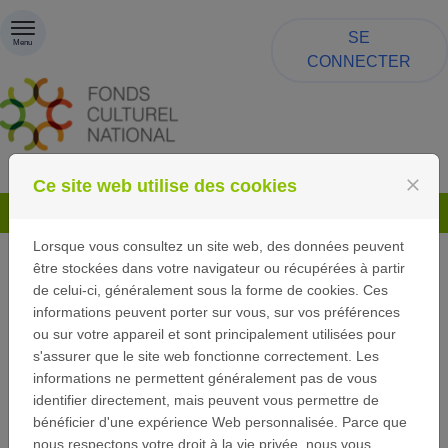
Passer au contenu
SE
Menu
CONNECTER
close
Ce site web utilise des cookies
Lorsque vous consultez un site web, des données peuvent
être stockées dans votre navigateur ou récupérées à partir
de celui-ci, généralement sous la forme de cookies. Ces
MUSIQUE
informations peuvent porter sur vous, sur vos préférences
ou sur votre appareil et sont principalement utilisées pour
s'assurer que le site web fonctionne correctement. Les
Dans le cadre de sa politique de soutien au
informations ne permettent généralement pas de vous
secteur de la musique et afin de mieux
identifier directement, mais peuvent vous permettre de
accompagner les parcours artistiques de nos
bénéficier d'une expérience Web personnalisée. Parce que
musiciens, le Fonds culturel national offre
nous respectons votre droit à la vie privée, nous vous