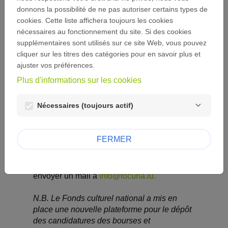
une série de bourses et
donnons la possibilité de ne pas autoriser certains types de
résidences visant une
cookies. Cette liste affichera toujours les cookies
professionnalisation, une recherche et/ou un
nécessaires au fonctionnement du site. Si des cookies
perfectionnement des artistes sur une
supplémentaires sont utilisés sur ce site Web, vous pouvez
longue durée.
cliquer sur les titres des catégories pour en savoir plus et
ajuster vos préférences.
Le but premier de l’attribution d’une telle
bourse ou résidence est la stimulation de la
Plus d'informations sur les cookies
carrière et de la pratique de l’artiste. Les
postulants sont responsables de la
Nécessaires (toujours actif)
préparation de leur dossier et sont libres d'y
joindre toutes les pièces qu'ils jugent
pertinentes.
FERMER
Si vous avez des questions, n'hésitez pas à
contacter Claire Kayser au 247-76606 ou à
envoyer un mail à
info@focuna.lu.
N.B. Le Fonds culturel national a mis en
place une nouvelle plateforme pour le dépôt
des candidatures des bourses et